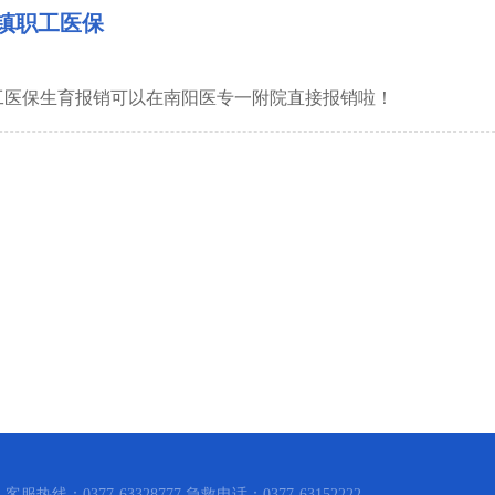
镇职工医保
工医保生育报销可以在南阳医专一附院直接报销啦！
客服热线：0377-63328777 急救电话：0377-63152222